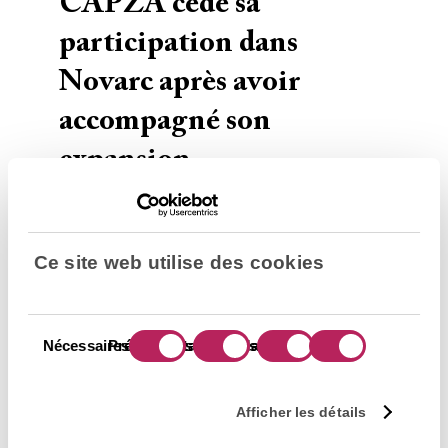
CAPZA cède sa
participation dans
Novarc après avoir
accompagné son
expansion
internationale
CAPZA annonce sa sortie du capital de
Ce site web utilise des cookies
Novarc après avoir accompagné avec
succès la croissance du Groupe depuis
Sélection
2021.
Nécessaires
Préférences
Statistiques
Marketing
du
consentement
En savoir plus
Afficher les détails