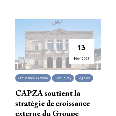
13
Fév’
2026
Croissance externe
Flex Equity
Logiciels
CAPZA soutient la
stratégie de croissance
externe du Groupe