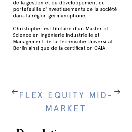
de la gestion et du développement du
portefeuille d’investissements de la société
dans la région germanophone.
Christopher est titulaire d’un Master of
Science en Ingénierie Industrielle et
Management de la Technische Universität
Berlin ainsi que de la certification CAIA.
FLEX EQUITY MID-
GROWTH TECH
PRIVATE DEBT
FLEX EQUITY
TRANSITION
ARTEMID
SENIOR LOANS
MARKET
Des solutions de financement
Le partenaire privilégié des
Des solutions de haut de
Acteur majeur du