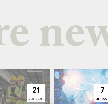
e ne
21
7
Juil’
2026
Juil’
202