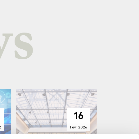
ws
16
6
Fév’
2026