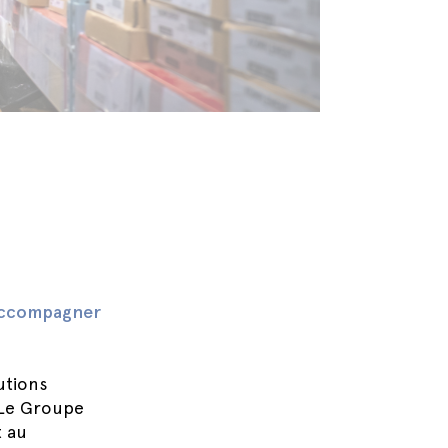
 accompagner
utions
. Le Groupe
t au