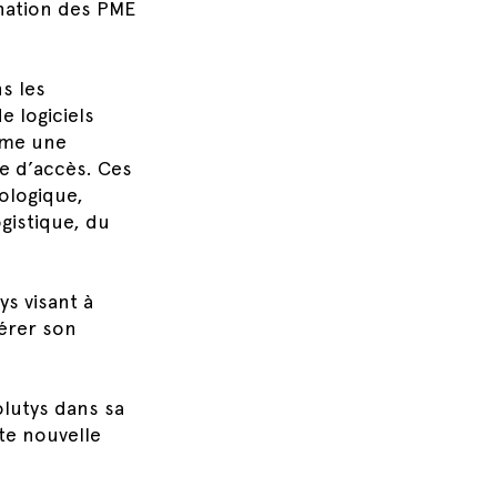
ination des PME
s les
e logiciels
omme une
le d’accès. Ces
ologique,
ogistique, du
ys visant à
lérer son
lutys dans sa
te nouvelle