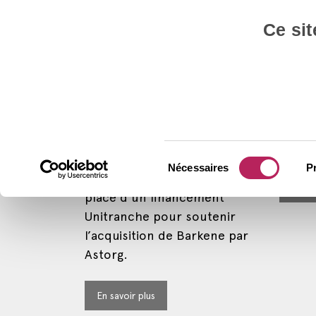
Private Debt
Services
Private D
Ce sit
CAPZA
CAP
accompagne
GO!
Astorg dans son
GO! F
acquisition de
dette 
Barkene
CAPZ
Nécessaires
P
CAPZA annonce la mise en
En sa
place d’un financement
Unitranche pour soutenir
l’acquisition de Barkene par
Astorg.
En savoir plus