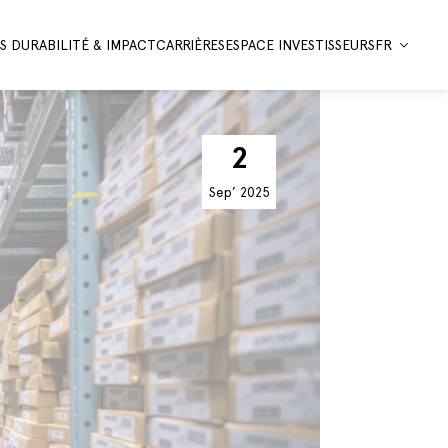
 DURABILITÉ & IMPACT
CARRIÈRES
ESPACE INVESTISSEURS
FR
2
Sep’
2025