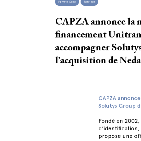
Private Debt
Services
CAPZA annonce la mi
financement Unitra
accompagner Soluty
l’acquisition de Ned
CAPZA annonce 
Solutys Group d
Fondé en 2002, S
d’identification
propose une off