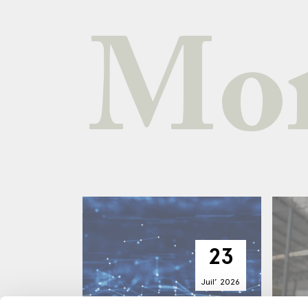
Mor
23
Juil’
2026