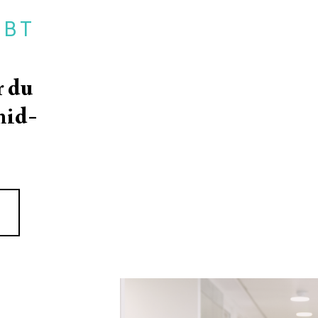
EBT
r du
mid-