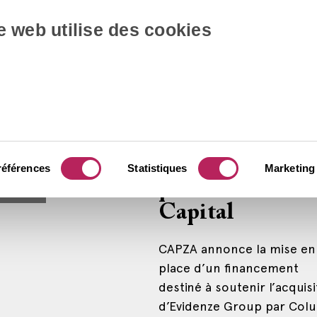
ebt
Private Debt
Santé
e web utilise des cookies
ZA soutient
CAPZA met en
 Formations
place un
financement po
ormations refinance sa
accompagner
senior avec le soutien de
l’acquisition
A
d’Evidenze Gro
références
Statistiques
Marketing
par Columna
voir plus
Capital
CAPZA annonce la mise en
place d’un financement
destiné à soutenir l’acquisi
d’Evidenze Group par Col