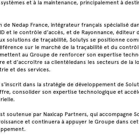
systèmes et à la maintenance, principalement à dest
on de Nedap France, intégrateur français spécialisé dan
D et le contrôle d’accès, et de Rayonnance, éditeur d
aux solutions de traçabilité, Solutys se positionne c
éférence sur le marché de la traçabilité et du contrô
rmettent au Groupe de renforcer son expertise techn
fre et d’accroître sa clientèledans les secteurs de la l
strie et des services.
s’inscrit dans la stratégie de développement de Solut
offre, consolider son expertise technologique et accé
ielle.
est soutenue par Naxicap Partners, qui accompagne So
croissance et continuera à appuyer le Groupe dans cet
oppement.