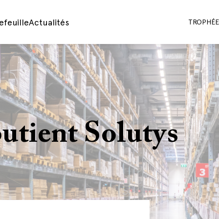
efeuille
Actualités
TROPHÉES
tient Solutys