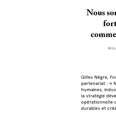
Nous som
for
commer
GIL
Gilles Nègre, F
partenariat : « 
humaines, indus
la stratégie dév
opérationnelle 
durables et cré