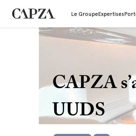
Le Groupe
Expertises
Port
CAPZA s’a
UUDS