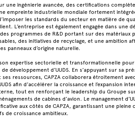
ur une ingénierie avancée, des certifications complèt
une empreinte industrielle mondiale fortement intégré
imposer les standards du secteur en matière de qualit
client. L’entreprise est également engagée dans une 
 des programmes de R&D portant sur des matériaux pl
bles, des initiatives de recyclage, et une ambition a
des panneaux d’origine naturelle.
on expertise sectorielle et transformationnelle pour 
 de développement d’UUDS. En s’appuyant sur sa pr
et ses ressources, CAPZA collaborera étroitement avec
S afin d’accélérer la croissance et l’expansion inter
terne, tout en renforçant le leadership du Groupe su
énagements de cabines d’avion. Le management d’UU
ificative aux côtés de CAPZA, garantissant une pleine
fs de croissance ambitieux.