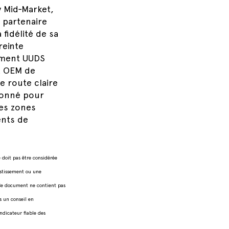
y Mid‑Market,
n partenaire
fidélité de sa
reinte
rement UUDS
t OEM de
e route claire
ionné pour
es zones
ents de
 doit pas être considérée
estissement ou une
 Ce document ne contient pas
s un conseil en
ndicateur fiable des