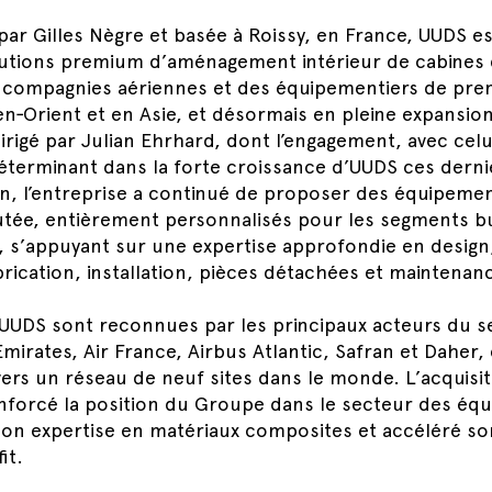
par Gilles Nègre et basée à Roissy, en France, UUDS e
utions premium d’aménagement intérieur de cabines 
 compagnies aériennes et des équipementiers de pre
n‑Orient et en Asie, et désormais en pleine expansion
rigé par Julian Ehrhard, dont l’engagement, avec celu
déterminant dans la forte croissance d’UUDS ces dern
on, l’entreprise a continué de proposer des équipemen
outée, entièrement personnalisés pour les segments b
, s’appuyant sur une expertise approfondie en design,
abrication, installation, pièces détachées et maintenan
’UUDS sont reconnues par les principaux acteurs du s
mirates, Air France, Airbus Atlantic, Safran et Daher,
vers un réseau de neuf sites dans le monde. L’acquisi
enforcé la position du Groupe dans le secteur des éq
 son expertise en matériaux composites et accéléré so
it.