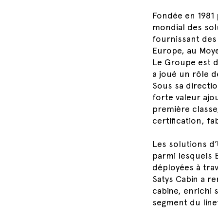
Fondée en 1981 
mondial des sol
fournissant des
Europe, au Moye
Le Groupe est di
a joué un rôle 
Sous sa directi
forte valeur aj
première classe
certification, f
Les solutions d
parmi lesquels E
déployées à tra
Satys Cabin a r
cabine, enrichi
segment du linef