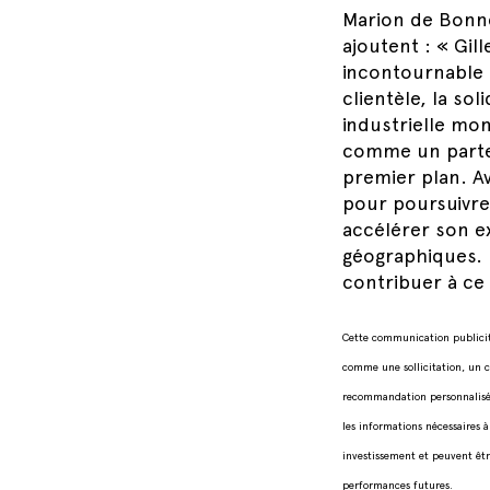
Marion de Bonne
ajoutent : « Gil
incontournable 
clientèle, la so
industrielle mon
comme un parte
premier plan. Av
pour poursuivre
accélérer son e
géographiques. 
contribuer à ce
Cette communication publicita
comme une sollicitation, un c
recommandation personnalisée 
les informations nécessaires 
investissement et peuvent êtr
performances futures.