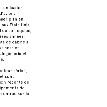
st un leader
d’avion,
mier plan en
 aux États‑Unis.
i de son équipe,
ières années.
ts de cabine à
usiness et
 ingénierie et
ce.
ecteur aérien,
 et sont
tion récente de
uipements de
n entrée sur le