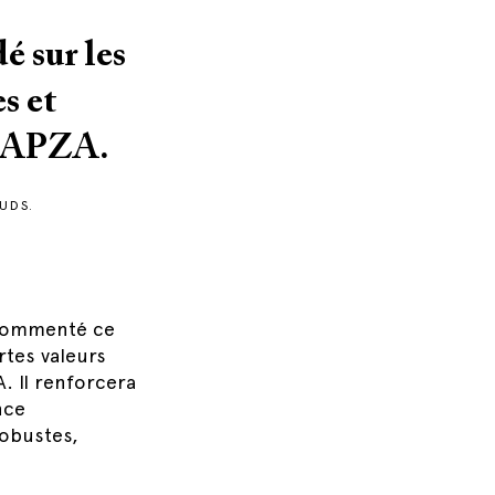
é sur les
s et
 CAPZA.
UDS.
 commenté ce
rtes valeurs
. Il renforcera
nce
robustes,