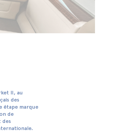
et II, au
çais des
te étape marque
ion de
t des
ternationale.