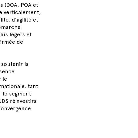
es (DOA, POA et
e verticalement,
é, d’agilité et
démarche
us légers et
ffirmée de
soutenir la
ésence
 le
nationale, tant
r le segment
DS réinvestira
 convergence