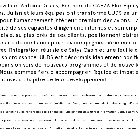
ville et Antoine Druais, Partners de CAPZA Flex Equit
les, Julian et leurs équipes ont transformé UUDS en u
pour l’aménagement intérieur premium des avions. La 
lidité de ses capacités d’ingénierie internes et son emp
diale, au plus près de ses clients, positionnent clai
naire de confiance pour les compagnies aériennes e
ec l’intégration réussie de Satys Cabin et une feuille d
 sa croissance, UUDS est désormais idéalement posit
xpansion vers de nouveaux programmes et de nouvell
Nous sommes fiers d’accompagner l’équipe et impati
 nouveau chapitre de leur développement. »
ire ne constitue pas une offre d’acheter ou vendre des investissements, produits ou services et ne
onseil en investissement ou un conseil juridique ou fiscal, une recommandation de stratégie d’inv
d’acheter ou de vendre des titres financiers. Elle est fournie à titre d’information uniquement.
à la prise d’une décision d’investissement. Les points de vue et opinions exprimés ne constituent pa
e soumis à des changements sans information préalable. Les performances passées ne sont pas un i