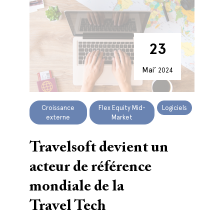
23
Mai’
2024
Croissance
Flex Equity Mid-
Logiciels
externe
Market
Travelsoft devient un
acteur de référence
mondiale de la
Travel Tech