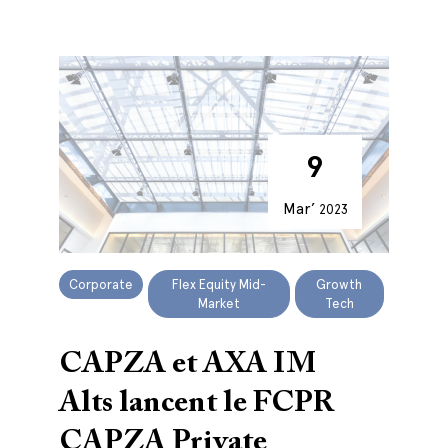
9
Mar’
2023
Corporate
Flex Equity Mid-
Growth
Market
Tech
CAPZA et AXA IM
Alts lancent le FCPR
CAPZA Private