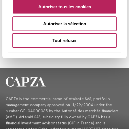
négociations exclusives avec IPSEN
Autoriser tous les cookies
pour acquérir sa branche de santé
familiale.
Autoriser la sélection
En savoir plus
Tout refuser
CAPZA is the commercial name of Atalante SAS, portfolio
management company approved on 11/29/2004 under the
number GP-04000065 by the Autorité des marchés financiers
(AMF ). Artemid SAS, subsidiary fully owned by CAPZA has a
financial investment advisor status (CIF in France) and is
registered by the Orias under the number 14003497 since the