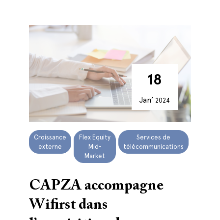
18
Jan’
2024
Croissance
Flex Equity
Services de
externe
Mid-
télécommunications
Market
CAPZA accompagne
Wifirst dans