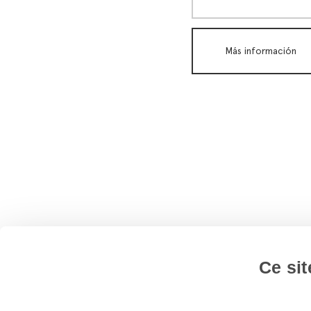
mezzanine y pro
Más información
híbridos
Más información
Más información
Ce sit