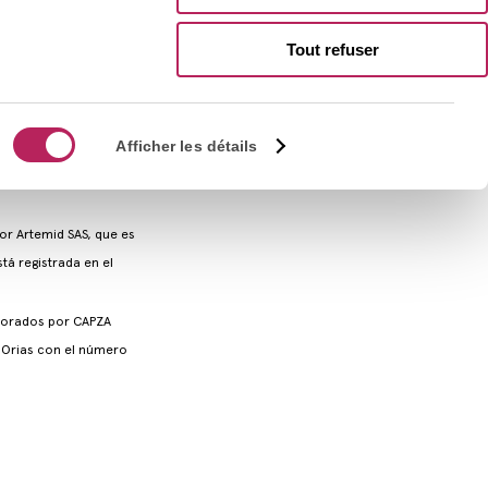
Tout refuser
Sélection
Afficher les détails
du
consentement
or Artemid SAS, que es
stá registrada en el
esorados por CAPZA
el Orias con el número