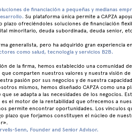
luciones de financiación a pequeñas y medianas empr
desarrollo.
Su plataforma única permite a CAPZA apoya
 plazo ofreciéndoles soluciones de financiación flexib
ital minoritario, deuda subordinada, deuda senior, etc
ma generalista, pero ha adquirido gran experiencia en
ctores como salud, tecnología y servicios B2B.
ión de la firma, hemos establecido una comunidad de
ue comparten nuestros valores y nuestra visión de 
estra pasión por sus negocios y de nuestra capacida
nosotros mismos, hemos diseñado CAPZA como una pl
le que se adapta a las necesidades de los negocios. E
s el motor de la rentabilidad que ofrecemos a nuest
nos permite encontrar oportunidades. Los vínculos q
rgo plazo que forjamos constituyen el núcleo de nues
or».
rvelis-Senn, Founder and Senior Advisor.