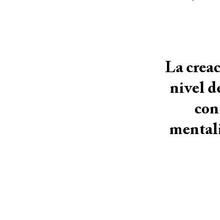
La creac
nivel d
con
mentali