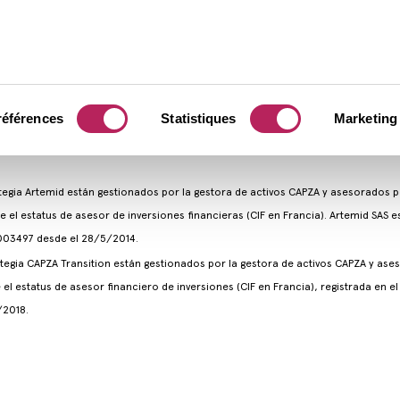
desde enero de
transacciones
operaciones
desde 2004
desde 2021
desde 2018
desde 2004
desde 2014
2021
Fuente: CAPZA, a 30/06/2025
Fuente: CAPZA, a 31/12/2025
Fuente: CAPZA, a 31/12/2025
Fuente: Artemid, a 31/12/2025.
Fuente: CAPZA, a 30/06/2025
Fuente: CAPZA, a 31/12/2025
références
Statistiques
Marketing
tegia Artemid están gestionados por la gestora de activos CAPZA y asesorados p
ene el estatus de asesor de inversiones financieras (CIF en Francia). Artemid SAS e
003497 desde el 28/5/2014.
ategia CAPZA Transition están gestionados por la gestora de activos CAPZA y as
e el estatus de asesor financiero de inversiones (CIF en Francia), registrada en 
/2018.