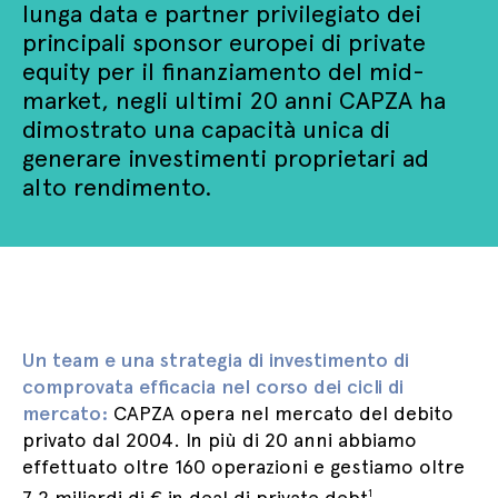
lunga data e partner privilegiato dei
principali sponsor europei di private
equity per il finanziamento del mid-
market, negli ultimi 20 anni CAPZA ha
dimostrato una capacità unica di
generare investimenti proprietari ad
alto rendimento.
Un team e una strategia di investimento di
comprovata efficacia nel corso dei cicli di
mercato:
CAPZA opera nel mercato del debito
privato dal 2004. In più di 20 anni abbiamo
effettuato oltre 160 operazioni e gestiamo oltre
7,2 miliardi di € in deal di private debt
.
1