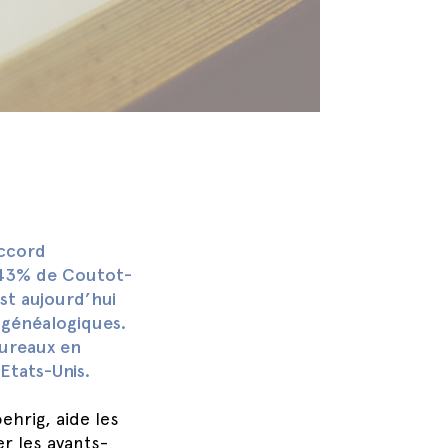
ccord
 43% de Coutot-
est aujourd’hui
 généalogiques.
bureaux en
Etats-Unis.
ehrig, aide les
er les ayants-