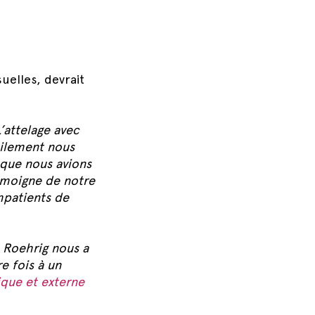
uelles, devrait
L’attelage avec
tilement nous
sque nous avions
témoigne de notre
mpatients de
 Roehrig nous a
e fois à un
que et externe