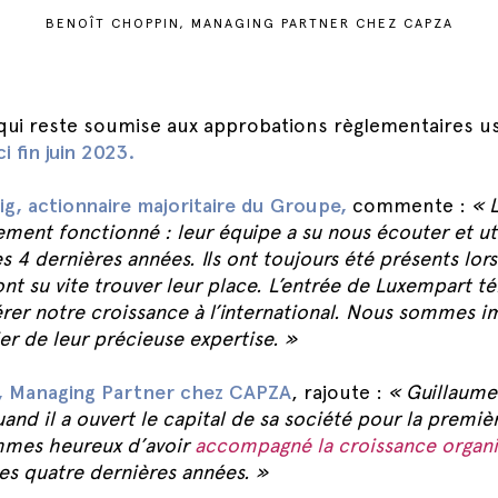
BENOÎT CHOPPIN, MANAGING PARTNER CHEZ CAPZA
 qui reste soumise aux approbations règlementaires us
ci fin juin 2023.
g, actionnaire majoritaire du Groupe,
commente :
« 
ement fonctionné : leur équipe a su nous écouter et u
4 dernières années. Ils ont toujours été présents lor
ont su vite trouver leur place. L’entrée de Luxempart 
rer notre croissance à l’international. Nous sommes i
er de leur précieuse expertise. »
, Managing Partner chez CAPZA
, rajoute :
« Guillaume
uand il a ouvert le capital de sa société pour la premièr
mmes heureux d’avoir
accompagné la croissance organi
es quatre dernières années. »