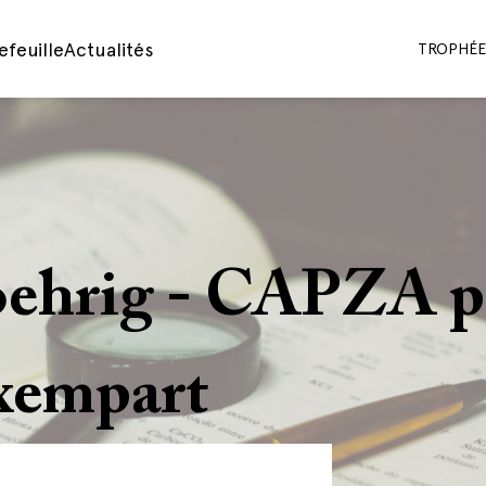
efeuille
Actualités
TROPHÉES
ehrig - CAPZA pa
uxempart