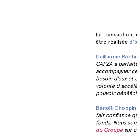
La transaction,
être réalisée
d’i
Guillaume Roehri
CAPZA a parfait
accompagner ces 
besoin d’eux et 
volonté d’accélé
pouvoir bénéfici
Benoît Choppin
fait confiance q
fonds. Nous so
du Groupe
sur c