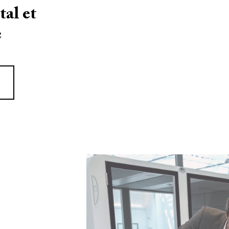
al et
e