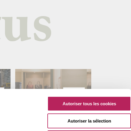
tus
17
Autoriser tous les cookies
6
Juil’
2026
Autoriser la sélection
Artemid
Investissement
Transition