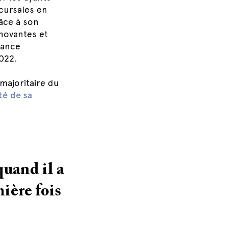
cursales en
âce à son
novantes et
sance
2022.
majoritaire du
té de sa
uand il a
mière fois