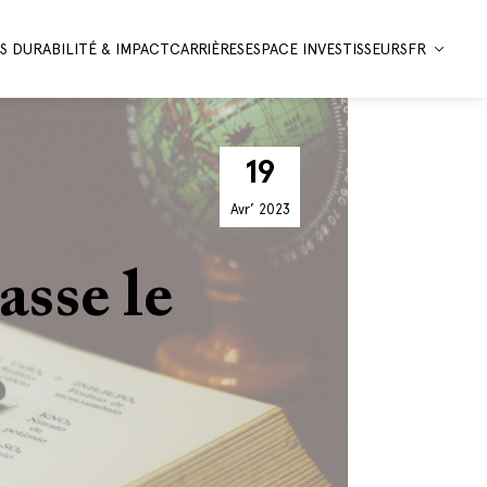
 DURABILITÉ & IMPACT
CARRIÈRES
ESPACE INVESTISSEURS
FR
19
Avr’
2023
sse le