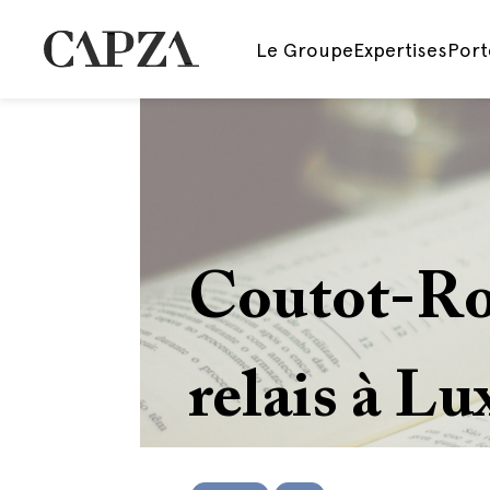
Le Groupe
Expertises
Port
Coutot-Ro
relais à L