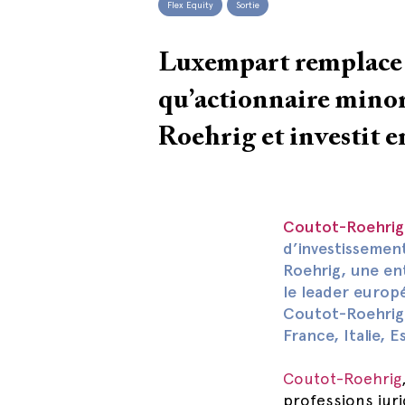
Flex Equity
Sortie
Luxempart remplace
qu’actionnaire minor
Roehrig et investit 
Coutot-Roehrig
d’investissemen
Roehrig, une ent
le leader europ
Coutot-Roehrig 
France, Italie, 
Coutot-Roehrig
professions juri