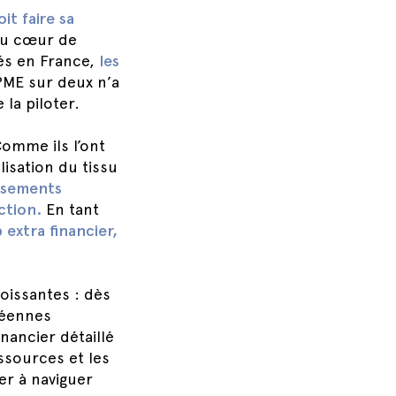
it faire sa
au cœur de
iés en France,
les
PME sur deux n’a
la piloter.
omme ils l’ont
lisation du tissu
issements
ction.
En tant
p extra financier,
roissantes : dès
péennes
nancier détaillé
ssources et les
er à naviguer