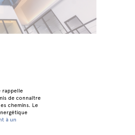
e rappelle
mis de connaître
des chemins. Le
énergétique
nt à un