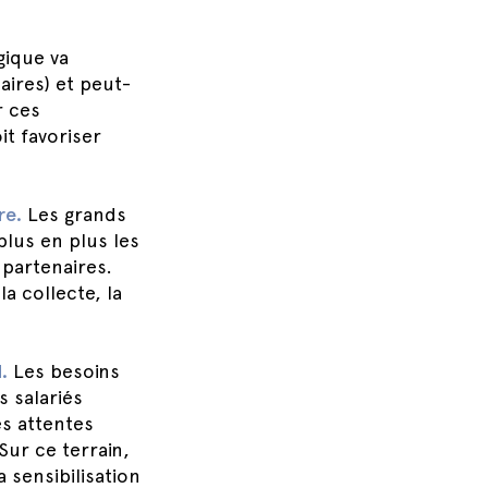
gique va
aires) et peut-
r ces
it favoriser
re.
Les grands
plus en plus les
 partenaires.
a collecte, la
.
Les besoins
 salariés
es attentes
Sur ce terrain,
a sensibilisation