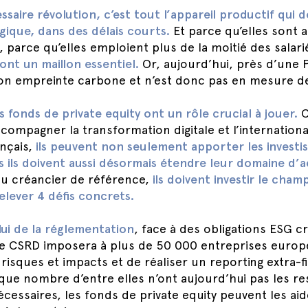
saire révolution, c’est tout l’appareil productif qui do
gique, dans des délais courts.
Et parce qu’elles sont 
 parce qu’elles emploient plus de la moitié des salar
ont un maillon essentiel.
Or, aujourd’hui, près d’une 
son empreinte carbone et n’est donc pas en mesure de 
es fonds de private equity ont un rôle crucial à jouer.
C
ccompagner la transformation digitale et l’internationa
nçais,
ils peuvent non seulement apporter les invest
s ils doivent aussi désormais étendre leur domaine d’a
ou créancier de référence,
ils doivent investir le cham
relever 4 défis concrets.
lui de la réglementation
, face à des obligations ESG c
ive CSRD imposera à plus de 50 000 entreprises euro
 risques et impacts et de réaliser un reporting extra-fi
 que nombre d’entre elles n’ont aujourd’hui pas les re
essaires, les fonds de private equity peuvent les aid