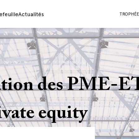
efeuille
Actualités
TROPHÉES
tion des PME-ETI
ivate equity