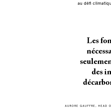
au défi climati
Les fon
nécess
seulemen
des i
décarbon
AURORE GAUFFRE, HEAD O