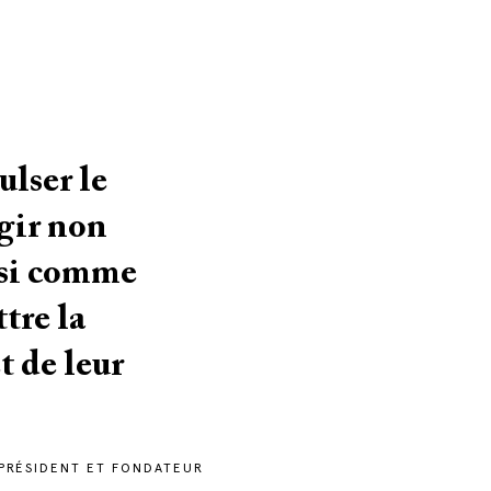
lser le
gir non
ssi comme
tre la
t de leur
 PRÉSIDENT ET FONDATEUR