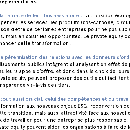
 règlementaires.
la refonte de leur business model.
La transition écolo
penser les services, les produits (bas-carbone, circul
ison d’être de certaines entreprises pour ne pas subi
 mais en saisir les opportunités. Le private equity do
financer cette transformation.
la pérennisation des relations avec les donneurs d’ord
issements publics intègrent et analysent en effet de 
s leurs appels d’offre, et donc dans le choix de leurs
vate equity peuvent proposer des outils qui facilitent l
nsparence vis-à-vis des tiers.
tout aussi crucial, celui des compétences et du travail
: formation aux nouveaux enjeux ESG, reconversion des
te transition, mais aussi attractivité face aux nouvell
x de travailler pour une entreprise plus responsable. 
vate equity peuvent aider les organisations à faire de l