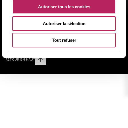
Mentions Réglementaires
Autoriser tous les cookies
Politique de Confidentialité
Politique d’Utilisation des Cookies
Autoriser la sélection
Plan du site
Tout refuser
Nous suivre sur LINKEDIN
RETOUR EN HAUT