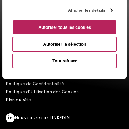
number GP-04000065 by the Autorité des marchés financiers
(AMF ). Artemid SAS, subsidiary fully owned by CAPZA has a
Afficher les détails
financial investment advisor status (CIF in France) and is
registered by the Orias under the number 14003497 since the
Autoriser tous les cookies
05/28/2014. CAPZA Transition SAS, subsidiary majority owned by
CAPZA, has financial investment advisor status (CIF in France)
and is registered by the Orias under the number 18001601 since
Autoriser la sélection
the 03/23/2018.
Contactez-nous
Tout refuser
Mentions Légales
Mentions Réglementaires
Politique de Confidentialité
Politique d’Utilisation des Cookies
Plan du site
Nous suivre sur LINKEDIN