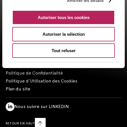
Afficher les détails
financial investment advisor status (CIF in France) and is
registered by the Orias under the number 14003497 since the
Autoriser tous les cookies
05/28/2014. CAPZA Transition SAS, subsidiary majority owned by
CAPZA, has financial investment advisor status (CIF in France)
and is registered by the Orias under the number 18001601 since
Autoriser la sélection
the 03/23/2018.
Contactez-nous
Tout refuser
Mentions Légales
Mentions Réglementaires
Politique de Confidentialité
Politique d’Utilisation des Cookies
Plan du site
Nous suivre sur LINKEDIN
RETOUR EN HAUT