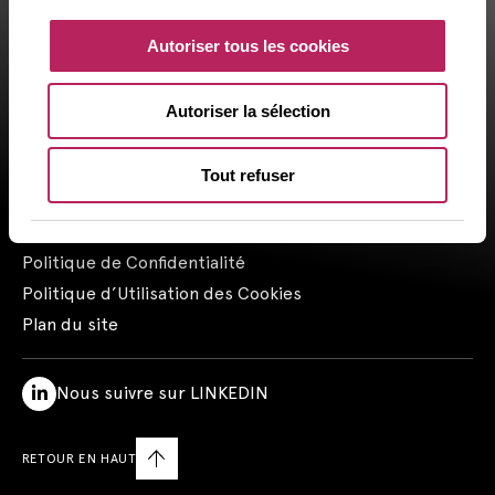
registered by the Orias under the number 14003497 since the
Autoriser tous les cookies
05/28/2014. CAPZA Transition SAS, subsidiary majority owned by
CAPZA, has financial investment advisor status (CIF in France)
and is registered by the Orias under the number 18001601 since
Autoriser la sélection
the 03/23/2018.
Contactez-nous
Tout refuser
Mentions Légales
Mentions Réglementaires
Politique de Confidentialité
Politique d’Utilisation des Cookies
Plan du site
Nous suivre sur LINKEDIN
RETOUR EN HAUT