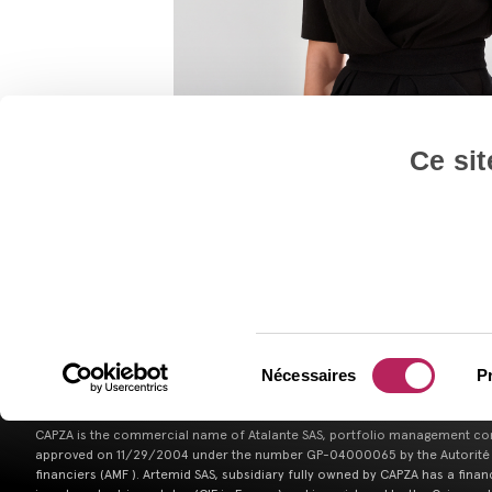
Ce sit
Nécessaires
P
CAPZA is the commercial name of Atalante SAS, portfolio management c
approved on 11/29/2004 under the number GP-04000065 by the Autorité
financiers (AMF ). Artemid SAS, subsidiary fully owned by CAPZA has a finan