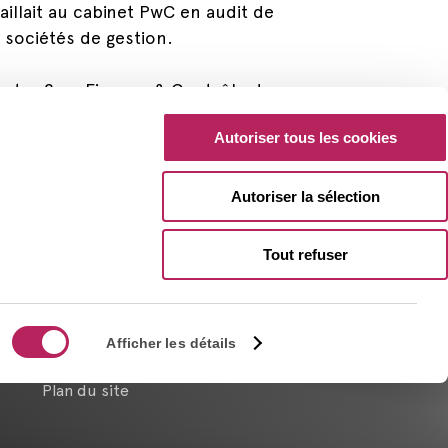
aillait au cabinet PwC en audit de
 sociétés de gestion.
ster 2 en Finance & Contrôle de
Autoriser tous les cookies
Autoriser la sélection
Tout refuser
Sélection
Politique d’Utilisation des
Afficher les détails
du
Cookies
RETOUR EN HAUT
consentement
Plan du site