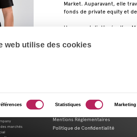
Market. Auparavant, elle trav
fonds de private equity et de
Hasnaa est diplômée d’un Ma
l’Université Paris Dauphine.
e web utilise des cookies
Finance, RH & Opérations
Contactez-nous
références
Statistiques
Marketing
Mentions Légales
Mentions Réglementaires
ompany
 des marchés
Politique de Confidentialité
cial