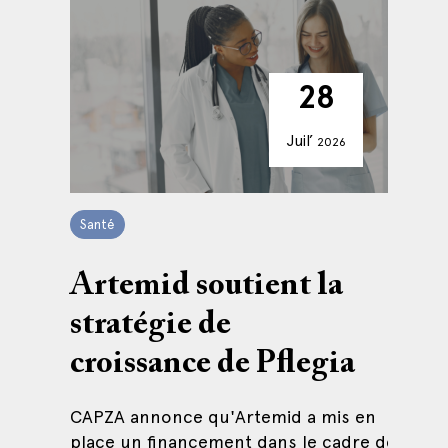
28
23
21
17
Juil’
Juil’
Juil’
Juil’
2026
2026
2026
2026
Santé
Private Debt
Private Debt
Artemid
Investissement
Services
Transition
Artemid soutient la
CAPZA accompagne
CAPZA soutient
CAPZA Transition
stratégie de
Astorg dans son
GO! Formations
cède sa participation
croissance de Pflegia
acquisition de
dans Arlettie et
GO! Formations refinance sa dette
Barkene
renouvelle son
senior avec le soutien de CAPZA
CAPZA annonce qu'Artemid a mis en
soutien via Artemid
place un financement dans le cadre de