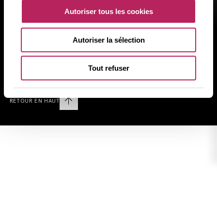
Mentions Réglementaires
Autoriser tous les cookies
Politique de Confidentialité
Politique d’Utilisation des Cookies
Autoriser la sélection
Plan du site
Tout refuser
Nous suivre sur LINKEDIN
RETOUR EN HAUT